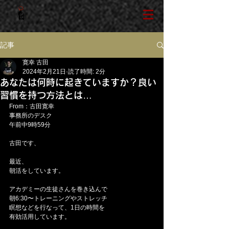
記事
寛幸 古田
2024年2月21日
読了時間: 2分
あなたは何時に起きていますか？良い
習慣を持つ方法とは…
From：古田寛幸
事務所のデスク
午前中9時59分
古田です、
最近、
朝活をしています。
アカデミーの生徒さんを巻き込んで
朝6:30〜トレーニングやストレッチ
瞑想などを行なって、1日の時間を
有効活用しています。