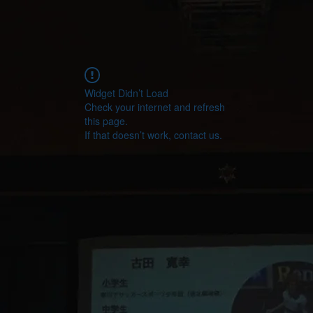
Widget Didn’t Load
Check your internet and refresh
this page.
If that doesn’t work, contact us.