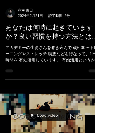
寛幸 古田
2024年2月21日
読了時間: 2分
あなたは何時に起きています
か？良い習慣を持つ方法とは…
アカデミーの生徒さんを巻き込んで 朝6:30〜トレ
ーニングやストレッチ 瞑想などを行なって、1日の
時間を 有効活用しています。 有効活用というか、
むしろ 朝の習慣は運命を変えるくらい とてつもな
い効果があると思っています。
Load video